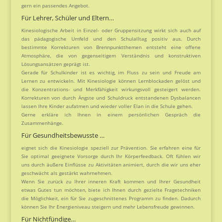
gern ein passendes Angebot.
Für Lehrer, Schüler und Eltern…
Kinesiologische Arbeit in Einzel- oder Gruppensitzung wirkt sich auch auf
das pädagogische Umfeld und den Schulalltag positiv aus. Durch
bestimmte Korrekturen von Brennpunktthemen entsteht eine offene
Atmosphäre, die von gegenseitigem Verständnis und konstruktiven
Lösungsansätzen geprägt ist.
Gerade für Schulkinder ist es wichtig, im Fluss zu sein und Freude am
Lernen zu entwickeln. Mit Kinesiologie können Lernblockaden gelöst und
die Konzentrations- und Merkfähigkeit wirkungsvoll gesteigert werden.
Korrekturen von durch Ängste und Schuldruck entstandenen Dysbalancen
lassen Ihre Kinder aufatmen und wieder voller Elan in die Schule gehen.
Gerne erkläre ich Ihnen in einem persönlichen Gespräch die
Zusammenhänge.
Für Gesundheitsbewusste …
eignet sich die Kinesiologie speziell zur Prävention. Sie erfahren eine für
Sie optimal geeignete Vorsorge durch Ihr Körperfeedback. Oft fühlen wir
uns durch äußere Einflüsse zu Aktivitäten animiert, durch die wir uns eher
geschwächt als gestärkt wahrnehmen.
Wenn Sie zurück zu Ihrer inneren Kraft kommen und Ihrer Gesundheit
etwas Gutes tun möchten, biete ich Ihnen durch gezielte Fragetechniken
die Möglichkeit, ein für Sie zugeschnittenes Programm zu finden. Dadurch
können Sie Ihr Energieniveau steigern und mehr Lebensfreude gewinnen.
Für Nichtfündige…