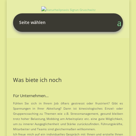
Seite wählen
Was biete ich noch
Für Unternehmen…
Fühlen Sie sich in Ihrem Job öfters gestresst oder frustriert? Gibt es
Spannungen in Ihrer Abteilung? Dann ist kinesiologisches Einzel- oder
Gruppencoaching zu Themen wie z.B. Stressmanagement, gesund bleiben
trotz hoher Belastung, Mobbing am Arbeitsplatz etc. eine gute Möglichkeit,
um zu innerer Ausgeglichenheit und Stärke zurückzufinden. Führungskräfte,
Mitarbeiter und Teams sind gleichermaßen willkommen.
Ich freue mich auf ein individuelles Gespräch mit Ihnen und erstelle Ihnen